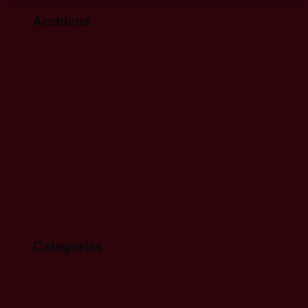
Archivos
junio 2026
mayo 2026
marzo 2026
enero 2026
diciembre 2025
noviembre 2025
diciembre 2021
Categorías
Noticias