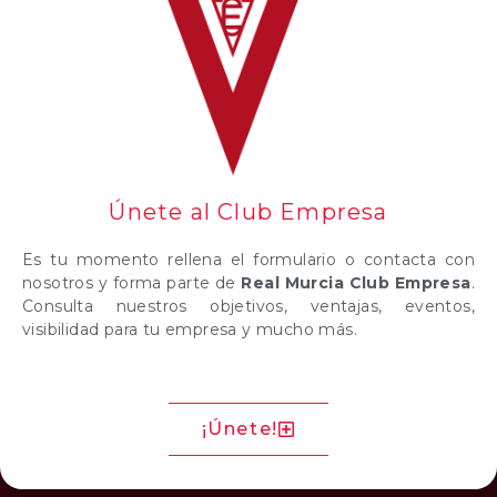
Éxito absoluto del Club Empresa en La Casona:
degustación de arroces y vinos
EL PASADO JUEVES EL GENERAL PEDRO BAÑOS
VISITÓ EL CLUB EMPRESA DEL REAL MURCIA
SERVEM, nuevo socio del Club Empresa del Real
Murcia
Únete al Club Empresa
Es tu momento rellena el formulario o contacta con
Comentarios recientes
nosotros y forma parte de
Real Murcia Club Empresa
.
Consulta nuestros objetivos, ventajas, eventos,
visibilidad para tu empresa y mucho más.
Un comentarista de WordPress
en
El Estadio Enrique
Roca acoge una nueva edición de ENAE Alumni
TALKS con la colaboración del Club Empresa del Real
Murcia
¡Únete!