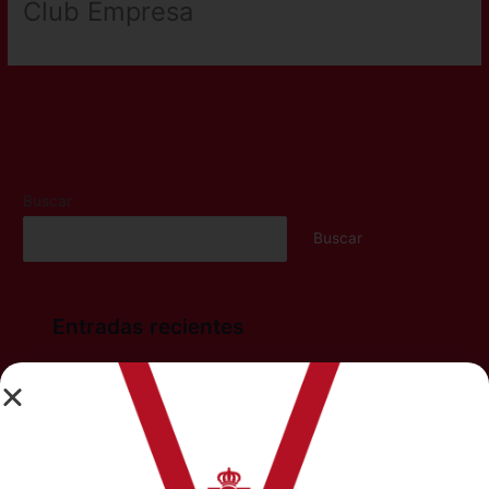
Club Empresa
←
Noticias anterior
Noticias siguiente
→
Buscar
Buscar
Entradas recientes
III Torneo Club Empresas del Real Murcia
El Club Empresa del Real Murcia celebra el II Ronqueo
en el Estadio Enrique Roca con gastronomía, tradición
y carácter solidario